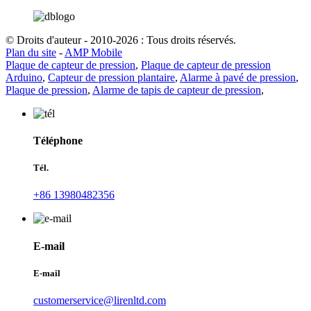
© Droits d'auteur - 2010-2026 : Tous droits réservés.
Plan du site
-
AMP Mobile
Plaque de capteur de pression
,
Plaque de capteur de pression
Arduino
,
Capteur de pression plantaire
,
Alarme à pavé de pression
,
Plaque de pression
,
Alarme de tapis de capteur de pression
,
Téléphone
Tél.
+86 13980482356
E-mail
E-mail
customerservice@lirenltd.com