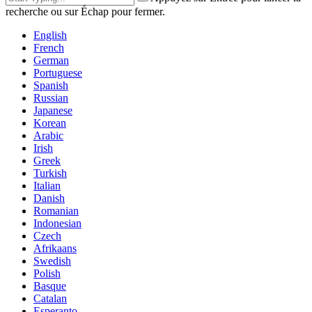
recherche ou sur Échap pour fermer.
English
French
German
Portuguese
Spanish
Russian
Japanese
Korean
Arabic
Irish
Greek
Turkish
Italian
Danish
Romanian
Indonesian
Czech
Afrikaans
Swedish
Polish
Basque
Catalan
Esperanto