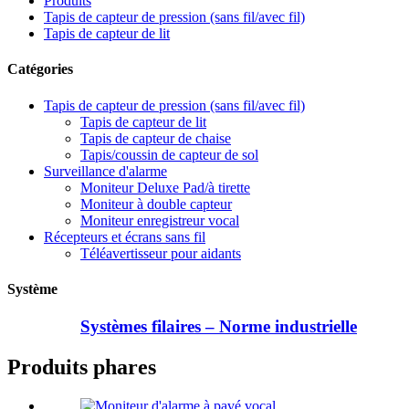
Produits
Tapis de capteur de pression (sans fil/avec fil)
Tapis de capteur de lit
Catégories
Tapis de capteur de pression (sans fil/avec fil)
Tapis de capteur de lit
Tapis de capteur de chaise
Tapis/coussin de capteur de sol
Surveillance d'alarme
Moniteur Deluxe Pad/à tirette
Moniteur à double capteur
Moniteur enregistreur vocal
Récepteurs et écrans sans fil
Téléavertisseur pour aidants
Système
Systèmes filaires – Norme industrielle
Produits phares