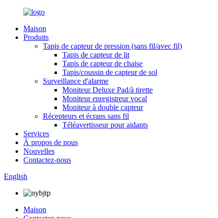
Maison
Produits
Tapis de capteur de pression (sans fil/avec fil)
Tapis de capteur de lit
Tapis de capteur de chaise
Tapis/coussin de capteur de sol
Surveillance d'alarme
Moniteur Deluxe Pad/à tirette
Moniteur enregistreur vocal
Moniteur à double capteur
Récepteurs et écrans sans fil
Téléavertisseur pour aidants
Services
À propos de nous
Nouvelles
Contactez-nous
English
Maison