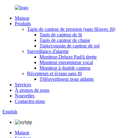
Maison
Produits
Tapis de capteur de pression (sans fil/avec fil)
Tapis de capteur de lit
Tapis de capteur de chaise
Tapis/coussin de capteur de sol
Surveillance d'alarme
Moniteur Deluxe Pad/à tirette
Moniteur enregistreur vocal
Moniteur à double capteur
Récepteurs et écrans sans fil
Téléavertisseur pour aidants
Services
À propos de nous
Nouvelles
Contactez-nous
English
Maison