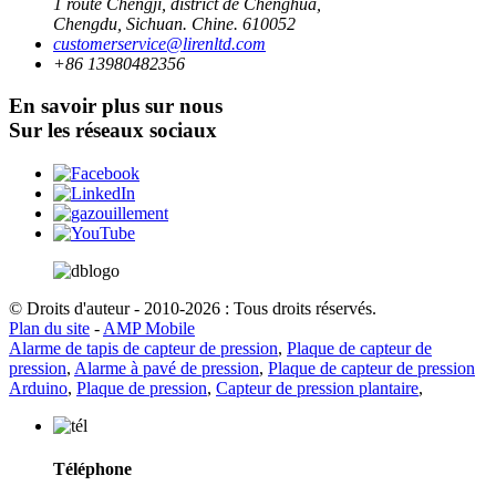
1 route Chengji, district de Chenghua,
Chengdu, Sichuan. Chine. 610052
customerservice@lirenltd.com
+86 13980482356
En savoir plus sur nous
Sur les réseaux sociaux
© Droits d'auteur - 2010-2026 : Tous droits réservés.
Plan du site
-
AMP Mobile
Alarme de tapis de capteur de pression
,
Plaque de capteur de
pression
,
Alarme à pavé de pression
,
Plaque de capteur de pression
Arduino
,
Plaque de pression
,
Capteur de pression plantaire
,
Téléphone