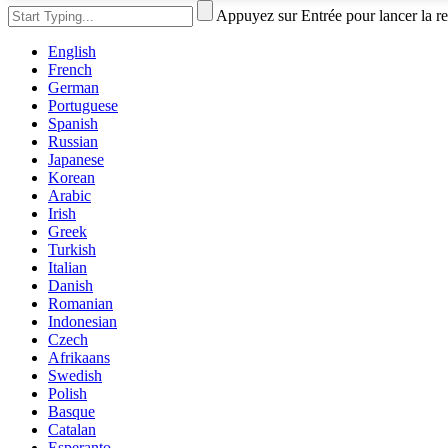
Appuyez sur Entrée pour lancer la r
English
French
German
Portuguese
Spanish
Russian
Japanese
Korean
Arabic
Irish
Greek
Turkish
Italian
Danish
Romanian
Indonesian
Czech
Afrikaans
Swedish
Polish
Basque
Catalan
Esperanto