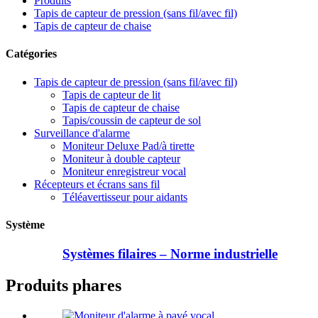
Produits
Tapis de capteur de pression (sans fil/avec fil)
Tapis de capteur de chaise
Catégories
Tapis de capteur de pression (sans fil/avec fil)
Tapis de capteur de lit
Tapis de capteur de chaise
Tapis/coussin de capteur de sol
Surveillance d'alarme
Moniteur Deluxe Pad/à tirette
Moniteur à double capteur
Moniteur enregistreur vocal
Récepteurs et écrans sans fil
Téléavertisseur pour aidants
Système
Systèmes filaires – Norme industrielle
Produits phares