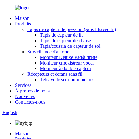
Maison
Produits
Tapis de capteur de pression (sans fil/avec fil)
Tapis de capteur de lit
Tapis de capteur de chaise
Tapis/coussin de capteur de sol
Surveillance d'alarme
Moniteur Deluxe Pad/à tirette
Moniteur enregistreur vocal
Moniteur à double capteur
Récepteurs et écrans sans fil
Téléavertisseur pour aidants
Services
À propos de nous
Nouvelles
Contactez-nous
English
Maison