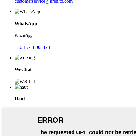
customerservice@lirenltd.com
WhatsApp
WhatsApp
+86 15718008423
WeChat
Haut