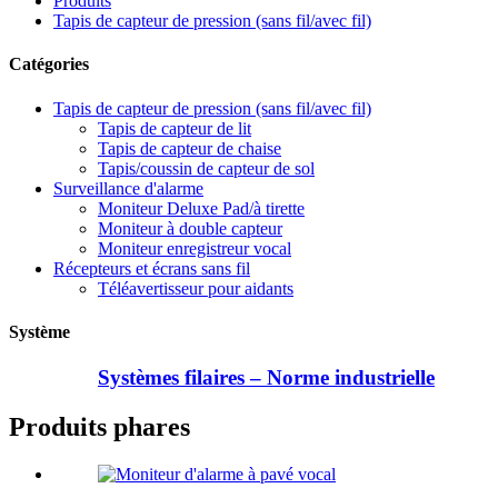
Produits
Tapis de capteur de pression (sans fil/avec fil)
Catégories
Tapis de capteur de pression (sans fil/avec fil)
Tapis de capteur de lit
Tapis de capteur de chaise
Tapis/coussin de capteur de sol
Surveillance d'alarme
Moniteur Deluxe Pad/à tirette
Moniteur à double capteur
Moniteur enregistreur vocal
Récepteurs et écrans sans fil
Téléavertisseur pour aidants
Système
Systèmes filaires – Norme industrielle
Produits phares