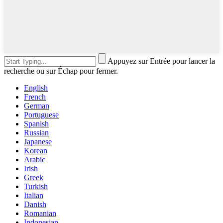
Appuyez sur Entrée pour lancer la
recherche ou sur Échap pour fermer.
English
French
German
Portuguese
Spanish
Russian
Japanese
Korean
Arabic
Irish
Greek
Turkish
Italian
Danish
Romanian
Indonesian