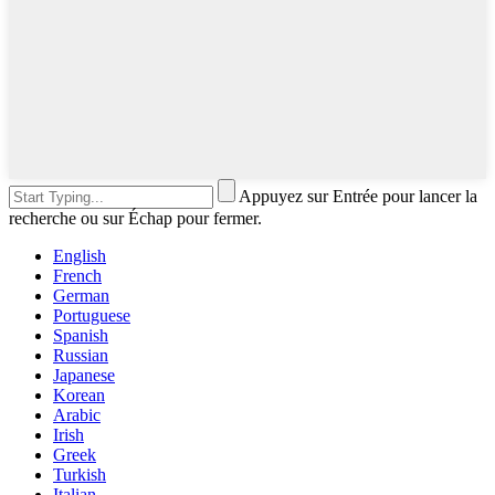
Appuyez sur Entrée pour lancer la
recherche ou sur Échap pour fermer.
English
French
German
Portuguese
Spanish
Russian
Japanese
Korean
Arabic
Irish
Greek
Turkish
Italian