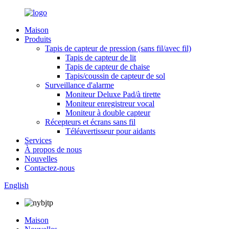
Maison
Produits
Tapis de capteur de pression (sans fil/avec fil)
Tapis de capteur de lit
Tapis de capteur de chaise
Tapis/coussin de capteur de sol
Surveillance d'alarme
Moniteur Deluxe Pad/à tirette
Moniteur enregistreur vocal
Moniteur à double capteur
Récepteurs et écrans sans fil
Téléavertisseur pour aidants
Services
À propos de nous
Nouvelles
Contactez-nous
English
Maison