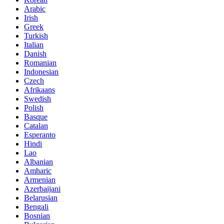
Arabic
Irish
Greek
Turkish
Italian
Danish
Romanian
Indonesian
Czech
Afrikaans
Swedish
Polish
Basque
Catalan
Esperanto
Hindi
Lao
Albanian
Amharic
Armenian
Azerbaijani
Belarusian
Bengali
Bosnian