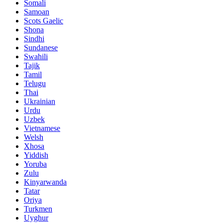
Somali
Samoan
Scots Gaelic
Shona
Sindhi
Sundanese
Swahili
Tajik
Tamil
Telugu
Thai
Ukrainian
Urdu
Uzbek
Vietnamese
Welsh
Xhosa
Yiddish
Yoruba
Zulu
Kinyarwanda
Tatar
Oriya
Turkmen
Uyghur