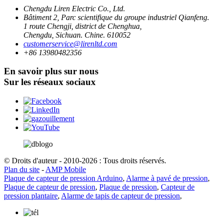
Chengdu Liren Electric Co., Ltd.
Bâtiment 2, Parc scientifique du groupe industriel Qianfeng.
1 route Chengji, district de Chenghua,
Chengdu, Sichuan. Chine. 610052
customerservice@lirenltd.com
+86 13980482356
En savoir plus sur nous
Sur les réseaux sociaux
© Droits d'auteur - 2010-2026 : Tous droits réservés.
Plan du site
-
AMP Mobile
Plaque de capteur de pression Arduino
,
Alarme à pavé de pression
,
Plaque de capteur de pression
,
Plaque de pression
,
Capteur de
pression plantaire
,
Alarme de tapis de capteur de pression
,